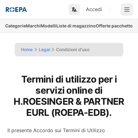
Accedi
Open m
Categorie
Marchi
Modelli
Liste di magazzino
Offerte pacchetto
Home
Legal
Condizioni d'uso
Termini di utilizzo per i
servizi online di
H.ROESINGER & PARTNER
EURL (ROEPA-EDB).
Il presente Accordo sui Termini di Utilizzo